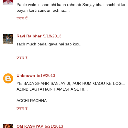
Pahle wale insaan bhi kaha rahe ab Sanjay bhai..sachhai ko
bayan karti sundar rachna.....
जवाब दें
Ravi Rajbhar
5/18/2013
sach much badal gaya hai sab kux...
जवाब दें
Unknown
5/19/2013
YE BADA SHAHR SANJAY JI, AUR HUM GAOU KE LOG...
AZINB LAGTA HAIN HAMESHA SE HI...
ACCHI RACHNA..
जवाब दें
OM KASHYAP
5/21/2013