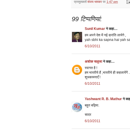
प्रस्तुतकर्ता
संजय भास्‍कर
पर
1:47 pm
99 टिप्‍पणियां:
Sunil Kumar
ने कहा…
हम अपने देश में नई क्रांति लायेगे ,
yah sbhi ka sapna hai yah s
6/10/2011
अशोक सलूजा
ने कहा…
स्वागत है !
हम भारतीये हैं ,भारतीये ही कहलायेंगें .
शुभकामनाएँ !
6/10/2011
Yashwant R. B. Mathur
ने क
बहुत बढ़िया.
सादर
6/10/2011