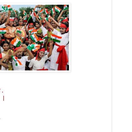
 ,
|
े