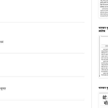
भास्कर भू
आलेख
hai
भास्कर भ
सुन्दर