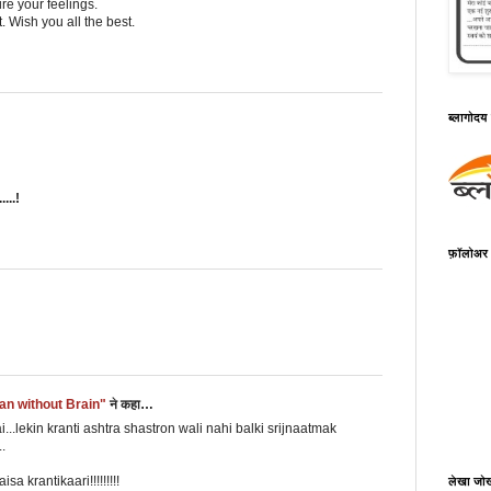
mire your feelings.
 Wish you all the best.
ब्लागोदय 
....!
फ़ॉलोअर
n without Brain"
ने कहा…
ai...lekin kranti ashtra shastron wali nahi balki srijnaatmak
.
a krantikaari!!!!!!!!!
लेखा जो