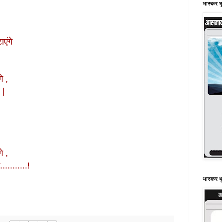
भास्कर भ
ाएंगे
े ,
|
े ,
...........!
भास्कर भ