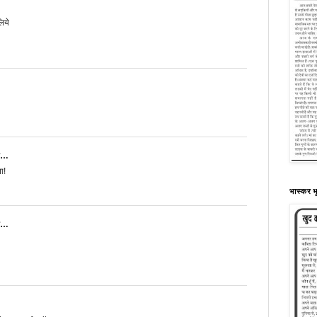
लिये
ा…
ा!
भास्कर भू
ा…