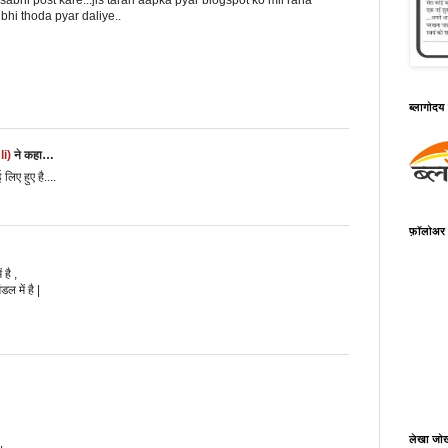
 sabhi post kare...jis tarah aapka pyar blogspot ko mil raha
 bhi thoda pyar daliye..
ब्लागोदय 
li)
ने कहा…
िए हुए है....
फ़ॉलोअर
 है ,
डल में है |
लेखा जो