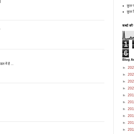
|
कुल प्
कुल ट
शब्दों की
…
1
6
Blog A
 में है ...
►
20
►
20
►
20
►
20
►
20
►
20
►
20
►
20
►
20
►
20