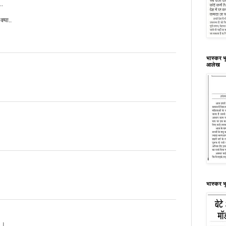
..
क्या..
भास्कर भू
आलेख
भास्कर भ
ै ।