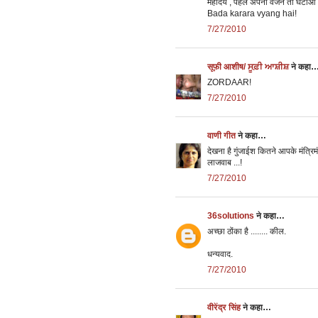
महोदय , पहले अपना वजन तो घटाओ 
Bada karara vyang hai!
7/27/2010
सूफ़ी आशीष/ ਸੂਫ਼ੀ ਆਸ਼ੀਸ਼
ने कहा
ZORDAAR!
7/27/2010
वाणी गीत
ने कहा…
देखना है गुंजाईश कितने आपके मंत्रिमंडल
लाजवाब ...!
7/27/2010
36solutions
ने कहा…
अच्‍छा ठोंका है ........ कील.
धन्‍यवाद.
7/27/2010
वीरेंद्र सिंह
ने कहा…