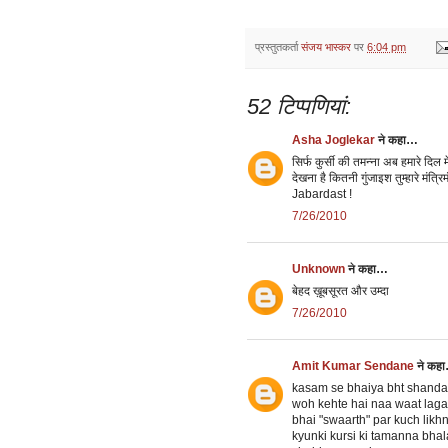
प्रस्तुतकर्ता
संजय भास्‍कर
पर
6:04 pm
52 टिप्‍पणियां:
Asha Joglekar
ने कहा…
सिर्फ कुर्सी की तमन्ना अब हमारे दिल में
देखना है कितनी गुंजाइश तुम्हारे मंत्रिमं
Jabardast !
7/26/2010
Unknown
ने कहा…
बेहद ख़ूबसूरत और उम्दा
7/26/2010
Amit Kumar Sendane
ने कह
kasam se bhaiya bht shandaa
woh kehte hai naa waat laga d
bhai "swaarth" par kuch likhna.
kyunki kursi ki tamanna bhalai