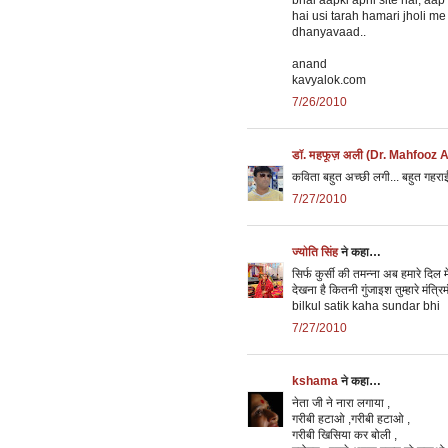
bhai aapki apni site hai, aap
hai usi tarah hamari jholi me
dhanyavaad..
anand
kavyalok.com
7/26/2010
डॉ. महफूज़ अली (Dr. Mahfooz A
कविता बहुत अच्छी लगी... बहुत गहराई ल
7/27/2010
ज्योति सिंह
ने कहा…
सिर्फ कुर्सी की तमन्ना अब हमारे दिल में
देखना है कितनी गुंजाइश तुम्हारे मंत्रिमं
bilkul satik kaha sundar bhi
7/27/2010
kshama
ने कहा…
नेता जी ने नारा लगाया ,
गरीबी हटाओ ,गरीबी हटाओ ,
गरीबी खिसिया कर बोली ,