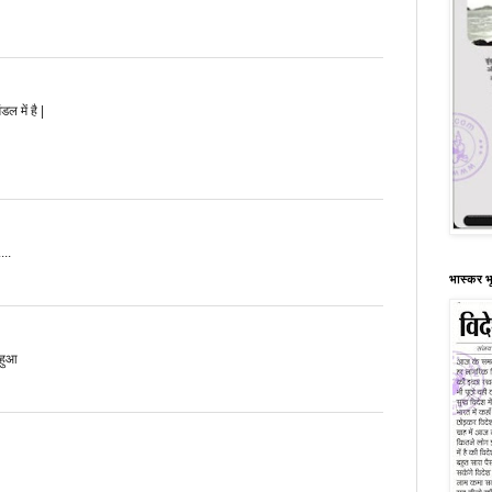
डल में है |
..
भास्कर भ
 हुआ